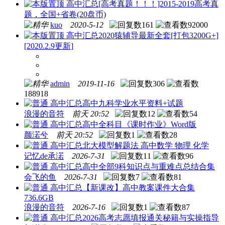
高中汇总
[高考真题！！！]2015-2019高考真
题，全国+省卷(20盘币)
kuo
2020-5-12
161
92000
高中汇总
2020猿辅导最新全套[打包3200G+]
[2020.2.9更新]
admin
2019-11-16
306
188918
高中汇总
高中九科学业水平资料+试题
浪漫的音符
前天 20:52
12
54
高中汇总
高中全科目《课时作业》Word版
颜渃兮
前天 20:52
1
28
高中汇总
北大模型解题法 高中数学 物理 化学
记忆de承渃
2026-7-31
11
96
高中汇总
高中全部9科知识点与重难点总结合集
会飞的鱼
2026-7-31
7
81
高中汇总
【新课改】高中教案课件大合集
736.6GB
浪漫的音符
2026-7-16
1
87
高中汇总
2026高考志愿填报通关秘籍与实操指导