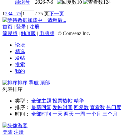
颜渃兮
2026-7-6
10
124
1
2
3
4
.. 75
/ 75 页
下一页
数据加载中，请稍后...
首页
|
登录
|
注册
简易版
|
触屏版
|
电脑版
|
© Comsenz Inc.
论坛
精选
发帖
搜索
我的
排序
导航
顶部
列表排序
类型：
全部主题
投票
热帖
精华
排序：
最新回复
发帖时间
回复数
查看数
热门度
时间：
全部时间
一天
两天
一周
一个月
三个月
游客
登陆
注册