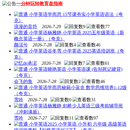
一分钟玩转教育盘指南
小学英语
学而思 15节课夯实小学英语语法（夸
克）
浪漫的音符
2026-7-29
9
77
小学英语
杨雅静 小学英语 2025五年级英语（新
概念英语一册）（夸克）
颜渃兮
2026-7-28
4
46
小学英语
谷冬雪 小学英语 2025英语培训班（夸
克）
记忆de承渃
2026-7-28
7
61
小学英语
晓艳英语 小学英语课 (告别死记硬背)
（夸克）
会飞的鱼
2026-7-28
2
46
小学英语
学而思秘籍小蓝盒 数学思维培养1-12级
（夸克）
雪吟
2026-7-28
0
31
小学英语
杨雅静 剑桥少儿英语三级考前辅导班
（冲刺满盾）
雪吟
2026-7-27
11
97
小学英语
2025 小学英语 小升初 六年级 高级英语