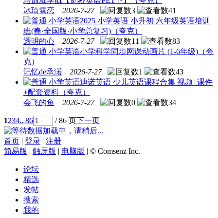
培训班李航【剑桥英语PET下】（夸克）
冰琦雪恋
2026-7-27
3
41
小学英语
2025 小学英语 小升初 六年级英语培训
班(春·全国版·小学总复习)（夸克）
透明的心
2026-7-27
11
83
小学英语
小学科学同步网课动画片 (1-6年级)（夸
克）
记忆de承渃
2026-7-27
1
43
小学英语
迪诺英语 少儿英语课程合集 视频+课件
+配套资料（夸克）
会飞的鱼
2026-7-27
0
34
1
2
3
4
.. 86
/ 86 页
下一页
数据加载中，请稍后...
首页
|
登录
|
注册
简易版
|
触屏版
|
电脑版
|
© Comsenz Inc.
论坛
精选
发帖
搜索
我的