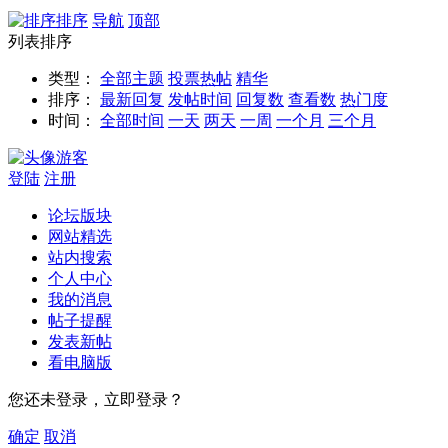
排序
导航
顶部
列表排序
类型：
全部主题
投票
热帖
精华
排序：
最新回复
发帖时间
回复数
查看数
热门度
时间：
全部时间
一天
两天
一周
一个月
三个月
游客
登陆
注册
论坛版块
网站精选
站内搜索
个人中心
我的消息
帖子提醒
发表新帖
看电脑版
您还未登录，立即登录？
确定
取消