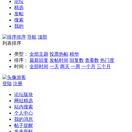
论坛
精选
发帖
搜索
我的
排序
导航
顶部
列表排序
类型：
全部主题
投票
热帖
精华
排序：
最新回复
发帖时间
回复数
查看数
热门度
时间：
全部时间
一天
两天
一周
一个月
三个月
游客
登陆
注册
论坛版块
网站精选
站内搜索
个人中心
我的消息
帖子提醒
发表新帖