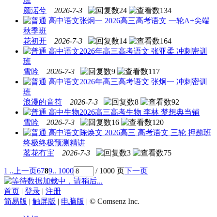
班
颜渃兮
2026-7-3
24
134
高中语文
张炯一 2026高三高考语文 一轮A+尖端
秋季班
花初开
2026-7-3
14
164
高中语文
2026年高三高考语文 张亚柔 冲刺密训
班
雪吟
2026-7-3
9
117
高中语文
2026年高三高考语文 张炯一 冲刺密训
班
浪漫的音符
2026-7-3
8
92
高中生物
2026高三高考生物 李林 梦想典当铺
雪吟
2026-7-3
16
120
高中语文
陈焕文 2026高三 高考语文 三轮 押题班
终极终极预测精讲
茗花冇宔
2026-7-3
3
75
1 ..
上一页
6
7
8
9
.. 1000
/ 1000 页
下一页
数据加载中，请稍后...
首页
|
登录
|
注册
简易版
|
触屏版
|
电脑版
|
© Comsenz Inc.