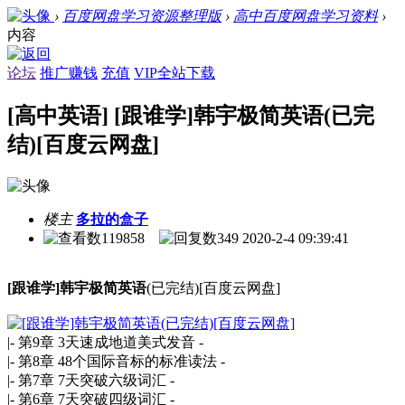
›
百度网盘学习资源整理版
›
高中百度网盘学习资料
›
内容
论坛
推广赚钱
充值
VIP全站下载
[高中英语] [跟谁学]韩宇极简英语(已完
结)[百度云网盘]
楼主
多拉的盒子
119858
349
2020-2-4 09:39:41
[跟谁学]韩宇极简英语
(已完结)[百度云网盘]
|- 第9章 3天速成地道美式发音 -
|- 第8章 48个国际音标的标准读法 -
|- 第7章 7天突破六级词汇 -
|- 第6章 7天突破四级词汇 -