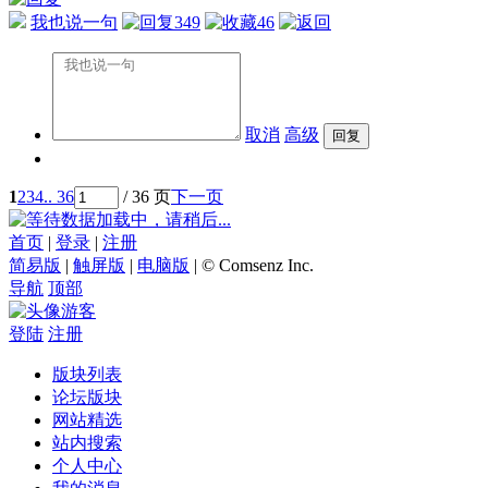
我也说一句
349
46
取消
高级
1
2
3
4
.. 36
/ 36 页
下一页
数据加载中，请稍后...
首页
|
登录
|
注册
简易版
|
触屏版
|
电脑版
|
© Comsenz Inc.
导航
顶部
游客
登陆
注册
版块列表
论坛版块
网站精选
站内搜索
个人中心