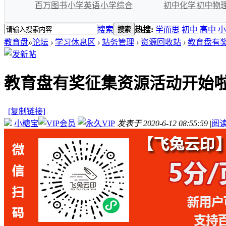
百万图书
小学英语
小学综合
初中化学
初中物
搜索
热搜:
学而思
初中
高中
小
搜索
教育盘
»
论坛
›
学习休息区
›
站务管理
›
资源回收站
›
教育盘有
教育盘有奖征集资源活动开始
[复制链接]
小糖宝
发表于 2020-6-12 08:55:59
|
阅