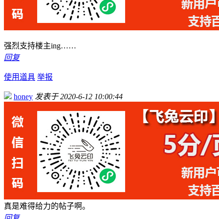
强烈支持楼主ing……
回复
使用道具
举报
honey
发表于 2020-6-12 10:00:44
真是难得给力的帖子啊。
回复