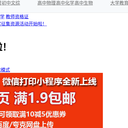
理
初中文综
高中物理
高中化学
高中生物
大学教
学
教师资格证
奖征集资源活动开始啦！
啦！
读模式