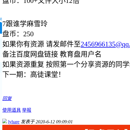
盘币：100+文件大小12倍
闭
7跟谁学麻雪玲
盘币：250
如果你有资源 请发邮件至
2456966135@qq
备注百度网盘链接 教育盘用户名
如果资源重复 按照第一个分享资源的同
下一期：高徒课堂！
回复
使用道具
举报
lyhare
发表于 2020-6-12 09:09:01