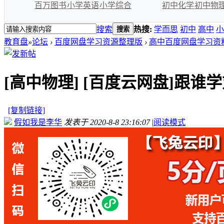
百万图书
小学英语
小学综合
初中化学
初中物
搜索
热搜:
学而思
初中
高中
小
搜索
教育盘
»
论坛
›
百度网盘学习资源整理版
›
高中百度网盘学习资
[高中物理]
[百度云网盘]跟谁学
[复制链接]
假如我是李华
发表于 2020-8-8 23:16:07
|
阅读模式