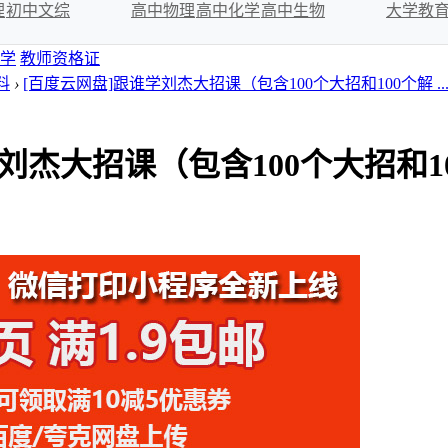
理
初中文综
高中物理
高中化学
高中生物
大学教
学
教师资格证
料
›
[百度云网盘]跟谁学刘杰大招课（包含100个大招和100个解 ..
刘杰大招课（包含100个大招和10