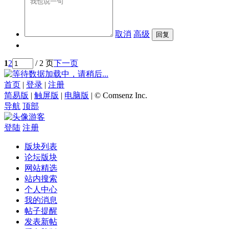
取消
高级
1
2
/ 2 页
下一页
数据加载中，请稍后...
首页
|
登录
|
注册
简易版
|
触屏版
|
电脑版
|
© Comsenz Inc.
导航
顶部
游客
登陆
注册
版块列表
论坛版块
网站精选
站内搜索
个人中心
我的消息
帖子提醒
发表新帖