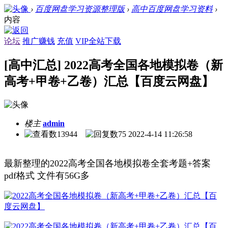
›
百度网盘学习资源整理版
›
高中百度网盘学习资料
›
内容
论坛
推广赚钱
充值
VIP全站下载
[高中汇总] 2022高考全国各地模拟卷（新
高考+甲卷+乙卷）汇总【百度云网盘】
楼主
admin
13944
75
2022-4-14 11:26:58
最新整理的2022高考全国各地模拟卷全套考题+答案
pdf格式
文件有56G多