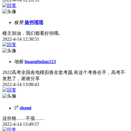
板凳
扬州瑶瑶
楼主加油，我们都看好你哦。
2022-4-14 12:38:51
地板
huangfudan123
2022高考全国各地模拟卷全套考题,有这个考卷在手，高考不
发愁了，谢谢分享
2022-4-14 13:08:43
#
5
shami
这价格……不值……
2022-4-14 13:49:57