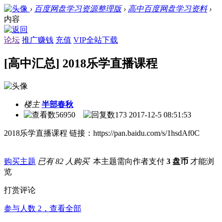
›
百度网盘学习资源整理版
›
高中百度网盘学习资料
›
内容
论坛
推广赚钱
充值
VIP全站下载
[高中汇总] 2018乐学直播课程
楼主
半部春秋
56950
173
2017-12-5 08:51:53
2018乐学直播课程 链接：https://pan.baidu.com/s/1hsdAf0C
购买主题
已有 82 人购买
本主题需向作者支付
3 盘币
才能浏
览
打赏评论
参与人数 2，查看全部