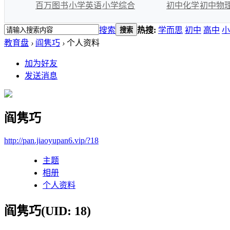
百万图书
小学英语
小学综合
初中化学
初中物
搜索
热搜:
学而思
初中
高中
小
搜索
教育盘
›
阎隽巧
›
个人资料
加为好友
发送消息
阎隽巧
http://pan.jiaoyupan6.vip/?18
主题
相册
个人资料
阎隽巧
(UID: 18)