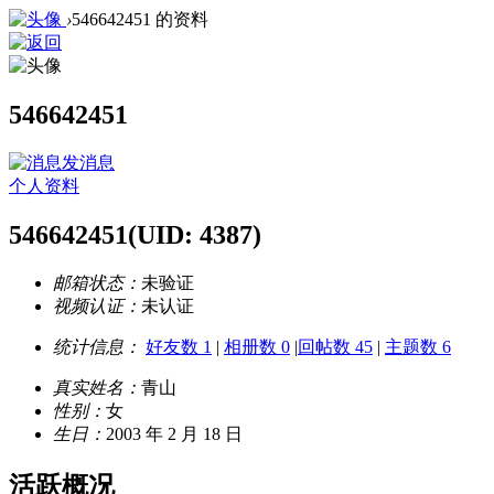
›
546642451 的资料
546642451
发消息
个人资料
546642451
(UID: 4387)
邮箱状态：
未验证
视频认证：
未认证
统计信息：
好友数 1
|
相册数 0
|
回帖数 45
|
主题数 6
真实姓名：
青山
性别：
女
生日：
2003 年 2 月 18 日
活跃概况