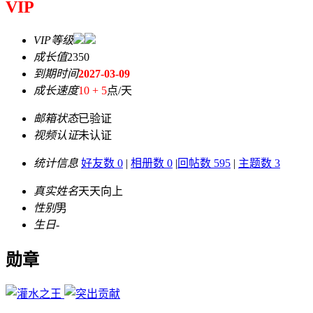
VIP
VIP等级
成长值
2350
到期时间
2027-03-09
成长速度
10 + 5
点/天
邮箱状态
已验证
视频认证
未认证
统计信息
好友数 0
|
相册数 0
|
回帖数 595
|
主题数 3
真实姓名
天天向上
性别
男
生日
-
勋章