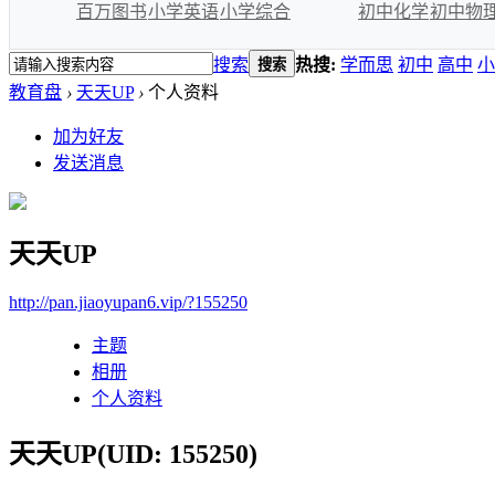
百万图书
小学英语
小学综合
初中化学
初中物
搜索
热搜:
学而思
初中
高中
小
搜索
教育盘
›
天天UP
›
个人资料
加为好友
发送消息
天天UP
http://pan.jiaoyupan6.vip/?155250
主题
相册
个人资料
天天UP
(UID: 155250)