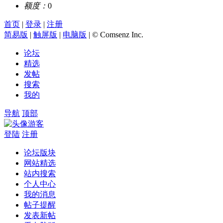
额度：
0
首页
|
登录
|
注册
简易版
|
触屏版
|
电脑版
|
© Comsenz Inc.
论坛
精选
发帖
搜索
我的
导航
顶部
游客
登陆
注册
论坛版块
网站精选
站内搜索
个人中心
我的消息
帖子提醒
发表新帖