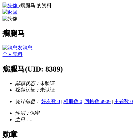
›
瘸腿马 的资料
瘸腿马
发消息
个人资料
瘸腿马
(UID: 8389)
邮箱状态：
未验证
视频认证：
未认证
统计信息：
好友数 0
|
相册数 0
|
回帖数 4909
|
主题数 0
性别：
保密
生日：
-
勋章