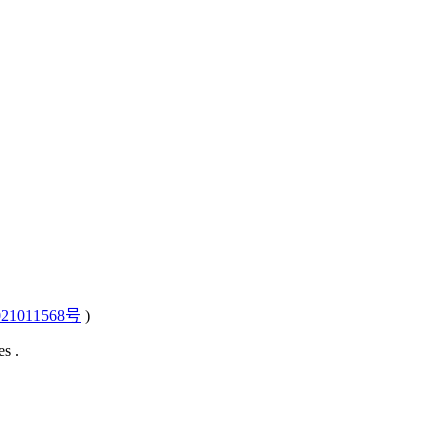
21011568号
)
s .