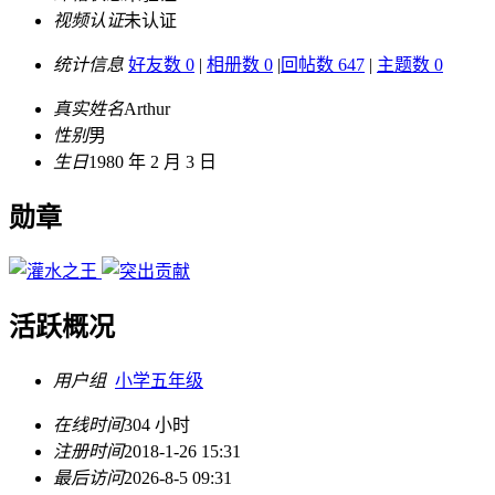
视频认证
未认证
统计信息
好友数 0
|
相册数 0
|
回帖数 647
|
主题数 0
真实姓名
Arthur
性别
男
生日
1980 年 2 月 3 日
勋章
活跃概况
用户组
小学五年级
在线时间
304 小时
注册时间
2018-1-26 15:31
最后访问
2026-8-5 09:31