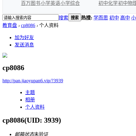
百万图书
小学英语
小学综合
初中化学
初中物
搜索
热搜:
学而思
初中
高中
小
搜索
教育盘
›
cp8086
›
个人资料
加为好友
发送消息
cp8086
http://pan.jiaoyupan6.vip/?3939
主题
相册
个人资料
cp8086
(UID: 3939)
邮箱状态
未验证