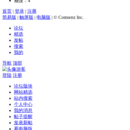
额度：
4
首页
|
登录
|
注册
简易版
|
触屏版
|
电脑版
|
© Comsenz Inc.
论坛
精选
发帖
搜索
我的
导航
顶部
游客
登陆
注册
论坛版块
网站精选
站内搜索
个人中心
我的消息
帖子提醒
发表新帖
看电脑版